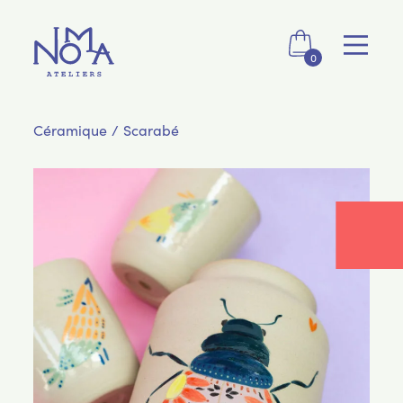
0
Céramique / Scarabé